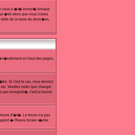
 qui vous a �t� envoy� lorsque
ut-�tre alors que vous n'avez
a taille de la base de donn�es.
n�ralement en haut des pages,
re. Si c'est le cas, vous devriez
 etc. Veuillez noter que changer
s pas enregistr�, c'est la bonne
l'heure d'�t�. Le forum n'a pas
pport � l'heure locale r�elle.