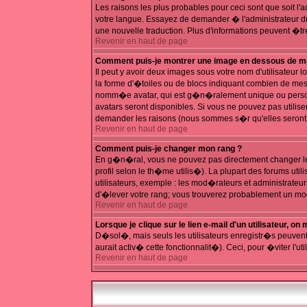
Les raisons les plus probables pour ceci sont que soit l'
votre langue. Essayez de demander � l'administrateur du f
une nouvelle traduction. Plus d'informations peuvent �tr
Revenir en haut de page
Comment puis-je montrer une image en dessous de mon
Il peut y avoir deux images sous votre nom d'utilisateu
la forme d'�toiles ou de blocs indiquant combien de mess
nomm�e avatar, qui est g�n�ralement unique ou personnel
avatars seront disponibles. Si vous ne pouvez pas utilise
demander les raisons (nous sommes s�r qu'elles seront 
Revenir en haut de page
Comment puis-je changer mon rang ?
En g�n�ral, vous ne pouvez pas directement changer le ti
profil selon le th�me utilis�). La plupart des forums uti
utilisateurs, exemple : les mod�rateurs et administrateur
d'�lever votre rang; vous trouverez probablement un mo
Revenir en haut de page
Lorsque je clique sur le lien e-mail d'un utilisateur, 
D�sol�, mais seuls les utilisateurs enregistr�s peuvent
aurait activ� cette fonctionnalit�). Ceci, pour �viter l'u
Revenir en haut de page