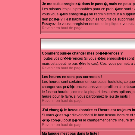
Je me suis enregistr� dans le pass�, mais ne peux p
Les raisons les plus probables pour ce probl�me sont : 
vous vous �tes enregistr�) ou l'administrateur a suppri
rien post� ? Il est habituel pour les forums de supprime
Essayez de vous enregistrer encore et impliquez-vous da
Revenir en haut de page
Comment puis-je changer mes pr�f�rences ?
Toutes vos pr�f�rences (si vous �tes enregistr�) sont 
mais cela peut ne pas �tre le cas). Ceci vous permettr
Revenir en haut de page
Les heures ne sont pas correctes !
Les heures sont certainement correctes; toutefois, ce que
changer vos pr�f�rences dans votre profil en choisissant
le fuseau horaire, comme la plupart des autres options, 
heure pour le faire, si vous pardonnez le jeu de mots !
Revenir en haut de page
J'ai chang� le fuseau horaire et l'heure est toujours i
Si vous �tes s�r d'avoir choisi le bon fuseau horaire et
�t� con�u pour g�rer le changement entre l'heure d'hive
Revenir en haut de page
Ma langue n'est pas dans la liste !