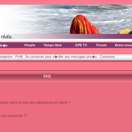
People
Temps libre
GPE TV
Forum
Entre nous
lit�s
nregistrer
Profil
Se connecter pour v�rifier ses messages priv�s
Connexion
FAQ
sse dans la liste des utilisateurs en ligne ?
 me connecter ?!