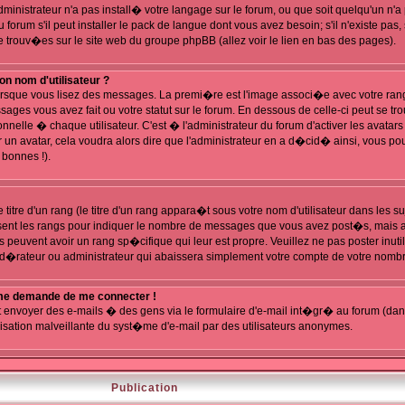
administrateur n'a pas install� votre langage sur le forum, ou que soit quelqu'un n'
orum s'il peut installer le pack de langue dont vous avez besoin; s'il n'existe pas,
e trouv�es sur le site web du groupe phpBB (allez voir le lien en bas des pages).
 nom d'utilisateur ?
r lorsque vous lisez des messages. La premi�re est l'image associ�e avec votre r
ages vous avez fait ou votre statut sur le forum. En dessous de celle-ci peut se t
le � chaque utilisateur. C'est � l'administrateur du forum d'activer les avatars 
r un avatar, cela voudra alors dire que l'administrateur en a d�cid� ainsi, vous pou
bonnes !).
tre d'un rang (le titre d'un rang appara�t sous votre nom d'utilisateur dans les su
lisent les rangs pour indiquer le nombre de messages que vous avez post�s, mais au
s peuvent avoir un rang sp�cifique qui leur est propre. Veuillez ne pas poster inuti
d�rateur ou administrateur qui abaissera simplement votre compte de votre nombr
on me demande de me connecter !
 envoyer des e-mails � des gens via le formulaire d'e-mail int�gr� au forum (dans
tilisation malveillante du syst�me d'e-mail par des utilisateurs anonymes.
Publication