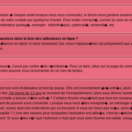
ment � chaque visite
lorsque vous vous connectez, le forum vous gardera seule
 de votre compte par quelqu'un d'autre. Pour rester connect�, cochez la case en vo
dinateur partag�, exemple : biblioth�que, cybercaf�, universit�, etc.
aisse dans la liste des utilisateurs en ligne ?
r�sence en ligne
; si vous choisissez
Oui
, vous n'appara�trez qu'uniquement aux y
e.
ouv�, il peut par contre �tre r�initialis�. Pour ce faire, allez sur la page de con
devriez pouvoir vous reconnecter en un rien de temps.
vos nom d'utilisateur et mot de passe. S'ils ont correctement �t� entr�s, alors il
e lien
J'ai moins de 13 ans
au moment de l'enregistrement, alors vous devrez suivre
re compte a besoin d'�tre activ� ? Certains forums requi�rent que tous les nouvea
 avant de pouvoir vous connecter. Lorsque vous vous �tes enregistr�, un message 
il, suivez alors les instructions qui s'y trouvent; si vous ne l'avez pas re�u, alor
valide ? L'une des raisons pour lesquelles l'activation est utilis�e, c'est de r�duir
t. Si vous �tes s�r que l'adresse e-mail que vous avez fournie est valide, essay