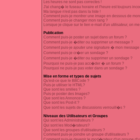
Les heures ne sont pas correctes !
J'ai chang� le fuseau horaire et l'heure est toujours incor
Ma langue n'est pas dans la liste !
Comment puis-je montrer une image en dessous de mon n
Comment puis-je changer mon rang ?
Lorsque je clique sur le lien e-mail d'un utilisateur, on
Publication
Comment puis-je poster un sujet dans un forum ?
Comment puis-je �diter ou supprimer un message ?
Comment puis-je ajouter une signature � mon message
Comment puis-je cr�er un sondage ?
Comment puis-je �diter ou supprimer un sondage ?
Pourquoi ne puis-je pas acc�der � un forum ?
Pourquoi ne puis-je pas voter dans un sondage ?
Mise en forme et types de sujets
Qu'est-ce que le BBCode ?
Puis-je utiliser le HTML?
Que sont les smilies ?
Puis-je poster des Images?
Que sont les Annonces ?
Que sont les Post-it ?
Que sont les sujets de discussions verrouill�s ?
Niveaux des Utilisateurs et Groupes
Qui sont les Administrateurs ?
Qui sont les Mod�rateurs?
Que sont les groupes d'utilisateurs ?
Comment puis-je joindre un groupe d'utilisateurs ?
Comment puis-je devenir le mod�rateur d'un groupe d'uti