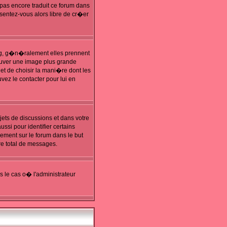
a pas encore traduit ce forum dans
 sentez-vous alors libre de cr�er
ang, g�n�ralement elles prennent
rouver une image plus grande
et de choisir la mani�re dont les
vez le contacter pour lui en
jets de discussions et dans votre
ssi pour identifier certains
lement sur le forum dans le but
e total de messages.
 le cas o� l'administrateur