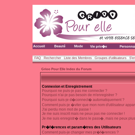
Accueil
Beauté
Mode
Vie priv�e
Personna
FAQ
Rechercher
Liste des Membres
Groupes d'utilisateurs
S'e
Grioo Pour Elle Index du Forum
Connexion et Enregistrement
Pourquoi ne puis-je pas me connecter ?
Pourquoi n'ai-je pas besoin de m'enregistrer ?
Pourquoi suis-je d�connect� automatiquement ?
Comment puis-je �viter que mon nom d'utilisateur apparai
J'ai perdu mon mot de passe !
Je me suis inscrit mais ne peux pas me connecter !
Je me suis enregistr� dans le pass�, mais ne peux plus
Pr�f�rences et param�tres des Utilisateurs
Comment puis-je changer mes pr�f�rences ?