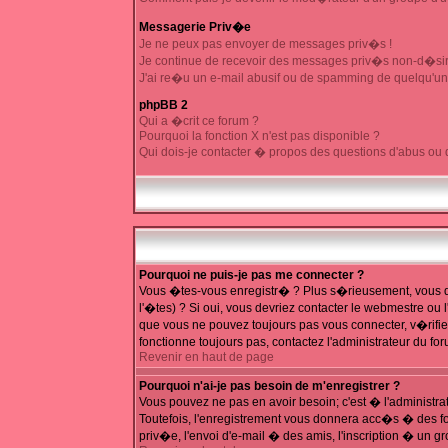
Messagerie Priv�e
Je ne peux pas envoyer de messages priv�s !
Je continue de recevoir des messages priv�s non-d�si
J'ai re�u un e-mail abusif ou de spamming de quelqu'un 
phpBB 2
Qui a �crit ce forum ?
Pourquoi la fonction X n'est pas disponible ?
Qui dois-je contacter � propos des questions d'abus ou 
Pourquoi ne puis-je pas me connecter ?
Vous �tes-vous enregistr� ? Plus s�rieusement, vous de
l'�tes) ? Si oui, vous devriez contacter le webmestre ou
que vous ne pouvez toujours pas vous connecter, v�rifie
fonctionne toujours pas, contactez l'administrateur du fo
Revenir en haut de page
Pourquoi n'ai-je pas besoin de m'enregistrer ?
Vous pouvez ne pas en avoir besoin; c'est � l'administr
Toutefois, l'enregistrement vous donnera acc�s � des fo
priv�e, l'envoi d'e-mail � des amis, l'inscription � un g