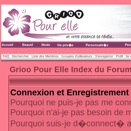
Accueil
Beauté
Mode
Peo
Vie priv�e
Personnalit�s
FAQ
Rechercher
Liste des Membres
Groupes d'utilisateurs
S'enregistrer
Profil
Se 
Grioo Pour Elle Index du Foru
Connexion et Enregistrement
Pourquoi ne puis-je pas me con
Pourquoi n'ai-je pas besoin de m
Pourquoi suis-je d�connect� 