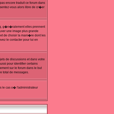
a pas encore traduit ce forum dans
 sentez-vous alors libre de cr�er
ang, g�n�ralement elles prennent
rouver une image plus grande
et de choisir la mani�re dont les
vez le contacter pour lui en
jets de discussions et dans votre
ssi pour identifier certains
lement sur le forum dans le but
e total de messages.
 le cas o� l'administrateur