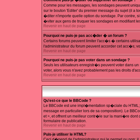
Comment puis-je �diter ou supprimer un sondage ?
Comme pour les messages, les sondages peuvent uniquem
sur le bouton 'Editer' du premier message du sujet (il a
�diter n'importe quelle option du sondage. Par contre, s
�viter aux gens de truquer les sondages en modifiant le
Revenir en haut de page
Pourquoi ne puis-je pas acc�der � un forum ?
Certains forums peuvent limiter l'acc�s � certains utilis
l'administrateur du forum peuvent accorder cet acc�s; vo
Revenir en haut de page
Pourquoi ne puis-je pas voter dans un sondage ?
Seuls les utilisateurs enregistr�s peuvent voter dans un
voter, alors vous n'avez probablement pas les droits d'
Revenir en haut de page
Qu'est-ce que le BBCode ?
Le BBCode est une impl�mentation sp�ciale du HTML; l'a
message en particulier lors de sa composition). Le BBCod
et >, et offrent un meilleur contr�le sur la mani�re dont
formulaire de publication.
Revenir en haut de page
Puis-je utiliser le HTML?
Ceci d�pend de l'administrateur qui le permet ou non; i