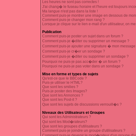
Les heures ne sont pas correctes !
J'ai chang� le fuseau horaire et l'heure est toujours incor
Ma langue n'est pas dans la liste !
Comment puis-je montrer une image en dessous de mon n
Comment puis-je changer mon rang ?
Lorsque je clique sur le lien e-mail d'un utilisateur, on
Publication
Comment puis-je poster un sujet dans un forum ?
Comment puis-je �diter ou supprimer un message ?
Comment puis-je ajouter une signature � mon message
Comment puis-je cr�er un sondage ?
Comment puis-je �diter ou supprimer un sondage ?
Pourquoi ne puis-je pas acc�der � un forum ?
Pourquoi ne puis-je pas voter dans un sondage ?
Mise en forme et types de sujets
Qu'est-ce que le BBCode ?
Puis-je utiliser le HTML?
Que sont les smilies ?
Puis-je poster des Images?
Que sont les Annonces ?
Que sont les Post-it ?
Que sont les sujets de discussions verrouill�s ?
Niveaux des Utilisateurs et Groupes
Qui sont les Administrateurs ?
Qui sont les Mod�rateurs?
Que sont les groupes d'utilisateurs ?
Comment puis-je joindre un groupe d'utilisateurs ?
Comment puis-je devenir le mod�rateur d'un groupe d'uti