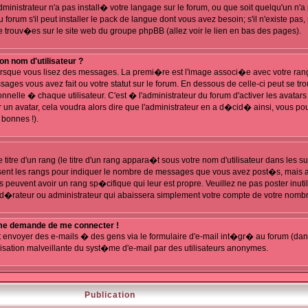
administrateur n'a pas install� votre langage sur le forum, ou que soit quelqu'un n'
orum s'il peut installer le pack de langue dont vous avez besoin; s'il n'existe pas,
e trouv�es sur le site web du groupe phpBB (allez voir le lien en bas des pages).
 nom d'utilisateur ?
r lorsque vous lisez des messages. La premi�re est l'image associ�e avec votre r
ages vous avez fait ou votre statut sur le forum. En dessous de celle-ci peut se t
le � chaque utilisateur. C'est � l'administrateur du forum d'activer les avatars 
r un avatar, cela voudra alors dire que l'administrateur en a d�cid� ainsi, vous pou
bonnes !).
tre d'un rang (le titre d'un rang appara�t sous votre nom d'utilisateur dans les su
lisent les rangs pour indiquer le nombre de messages que vous avez post�s, mais au
s peuvent avoir un rang sp�cifique qui leur est propre. Veuillez ne pas poster inuti
d�rateur ou administrateur qui abaissera simplement votre compte de votre nombr
on me demande de me connecter !
 envoyer des e-mails � des gens via le formulaire d'e-mail int�gr� au forum (dans
tilisation malveillante du syst�me d'e-mail par des utilisateurs anonymes.
Publication