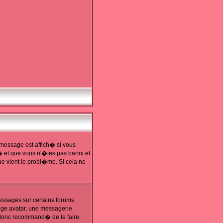
message est affich� si vous
r� et que vous n'�tes pas banni et
ue vient le probl�me. Si cela ne
essages sur certains forums.
mage avatar, une messagerie
st donc recommand� de le faire.