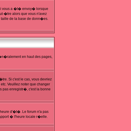
 qui vous a �t� envoy� lorsque
ut-�tre alors que vous n'avez
a taille de la base de donn�es.
n�ralement en haut des pages,
re. Si c'est le cas, vous devriez
 etc. Veuillez noter que changer
s pas enregistr�, c'est la bonne
l'heure d'�t�. Le forum n'a pas
pport � l'heure locale r�elle.