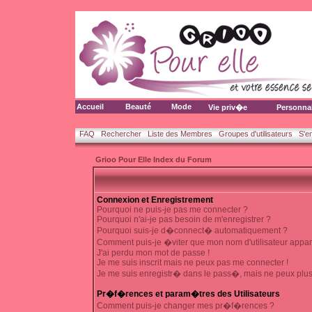
Accueil
Beauté
Mode
Vie priv�e
Personna
FAQ
Rechercher
Liste des Membres
Groupes d'utilisateurs
S'e
Grioo Pour Elle Index du Forum
Connexion et Enregistrement
Pourquoi ne puis-je pas me connecter ?
Pourquoi n'ai-je pas besoin de m'enregistrer ?
Pourquoi suis-je d�connect� automatiquement ?
Comment puis-je �viter que mon nom d'utilisateur apparai
J'ai perdu mon mot de passe !
Je me suis inscrit mais ne peux pas me connecter !
Je me suis enregistr� dans le pass�, mais ne peux plus
Pr�f�rences et param�tres des Utilisateurs
Comment puis-je changer mes pr�f�rences ?