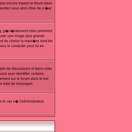
a pas encore traduit ce forum dans
 sentez-vous alors libre de cr�er
ang, g�n�ralement elles prennent
rouver une image plus grande
et de choisir la mani�re dont les
vez le contacter pour lui en
jets de discussions et dans votre
ssi pour identifier certains
lement sur le forum dans le but
e total de messages.
 le cas o� l'administrateur