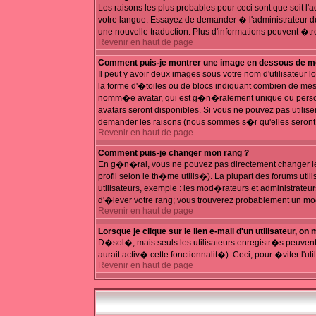
Les raisons les plus probables pour ceci sont que soit l'
votre langue. Essayez de demander � l'administrateur du f
une nouvelle traduction. Plus d'informations peuvent �tr
Revenir en haut de page
Comment puis-je montrer une image en dessous de mon
Il peut y avoir deux images sous votre nom d'utilisateu
la forme d'�toiles ou de blocs indiquant combien de mess
nomm�e avatar, qui est g�n�ralement unique ou personnel
avatars seront disponibles. Si vous ne pouvez pas utilise
demander les raisons (nous sommes s�r qu'elles seront 
Revenir en haut de page
Comment puis-je changer mon rang ?
En g�n�ral, vous ne pouvez pas directement changer le ti
profil selon le th�me utilis�). La plupart des forums uti
utilisateurs, exemple : les mod�rateurs et administrateur
d'�lever votre rang; vous trouverez probablement un mo
Revenir en haut de page
Lorsque je clique sur le lien e-mail d'un utilisateur, 
D�sol�, mais seuls les utilisateurs enregistr�s peuvent
aurait activ� cette fonctionnalit�). Ceci, pour �viter l'u
Revenir en haut de page