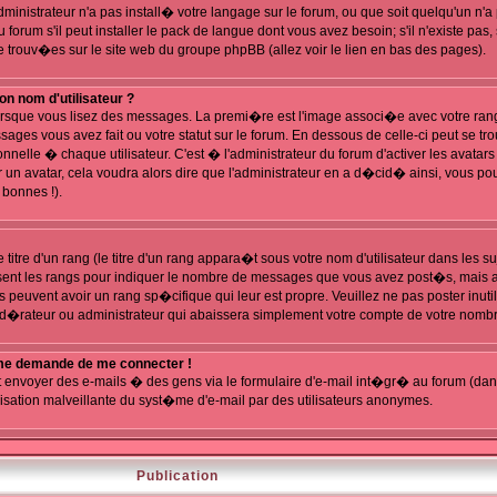
administrateur n'a pas install� votre langage sur le forum, ou que soit quelqu'un n'
orum s'il peut installer le pack de langue dont vous avez besoin; s'il n'existe pas,
e trouv�es sur le site web du groupe phpBB (allez voir le lien en bas des pages).
 nom d'utilisateur ?
r lorsque vous lisez des messages. La premi�re est l'image associ�e avec votre r
ages vous avez fait ou votre statut sur le forum. En dessous de celle-ci peut se t
le � chaque utilisateur. C'est � l'administrateur du forum d'activer les avatars 
r un avatar, cela voudra alors dire que l'administrateur en a d�cid� ainsi, vous pou
bonnes !).
tre d'un rang (le titre d'un rang appara�t sous votre nom d'utilisateur dans les su
lisent les rangs pour indiquer le nombre de messages que vous avez post�s, mais au
s peuvent avoir un rang sp�cifique qui leur est propre. Veuillez ne pas poster inuti
d�rateur ou administrateur qui abaissera simplement votre compte de votre nombr
on me demande de me connecter !
 envoyer des e-mails � des gens via le formulaire d'e-mail int�gr� au forum (dans
tilisation malveillante du syst�me d'e-mail par des utilisateurs anonymes.
Publication