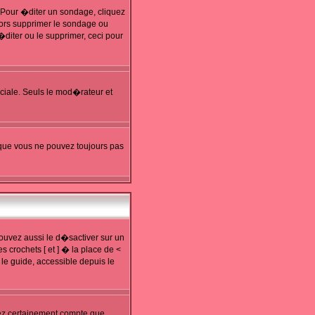
Pour �diter un sondage, cliquez
alors supprimer le sondage ou
diter ou le supprimer, ceci pour
p�ciale. Seuls le mod�rateur et
t que vous ne pouvez toujours pas
ouvez aussi le d�sactiver sur un
 crochets [ et ] � la place de <
 le guide, accessible depuis le
rez certainement compte que