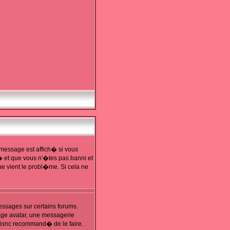
message est affich� si vous
r� et que vous n'�tes pas banni et
ue vient le probl�me. Si cela ne
essages sur certains forums.
mage avatar, une messagerie
st donc recommand� de le faire.