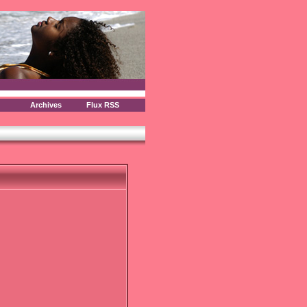
Archives
Flux RSS