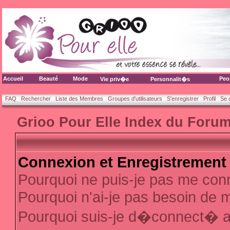
Accueil
Beauté
Mode
Peo
Vie priv�e
Personnalit�s
FAQ
Rechercher
Liste des Membres
Groupes d'utilisateurs
S'enregistrer
Profil
Se 
Grioo Pour Elle Index du Foru
Connexion et Enregistrement
Pourquoi ne puis-je pas me con
Pourquoi n'ai-je pas besoin de m
Pourquoi suis-je d�connect� 