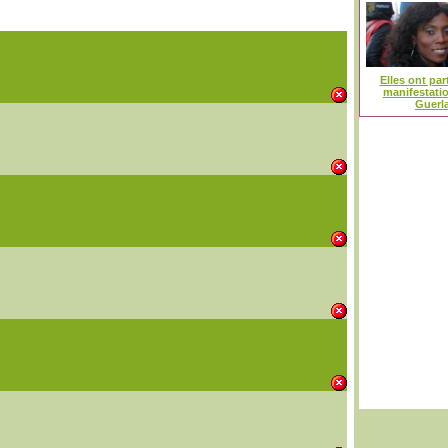
Elles ont part
manifestati
Guerl