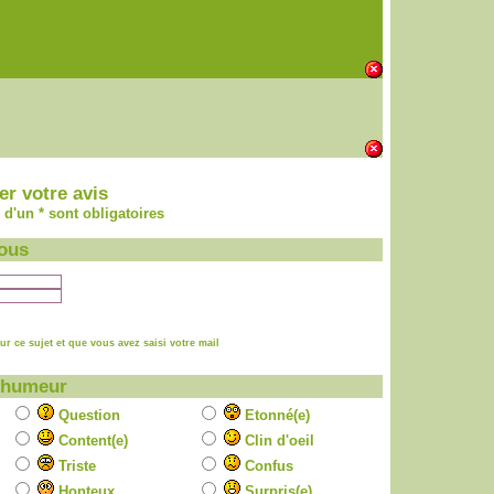
r votre avis
d'un * sont obligatoires
ous
r ce sujet et que vous avez saisi votre mail
 humeur
Question
Etonné(e)
Content(e)
Clin d'oeil
Triste
Confus
Honteux
Surpris(e)