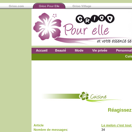
Grioo.com
Grioo Pour Elle
Grioo Village
Accueil
Beauté
Mode
Vie privée
Personnal
Cuis
Réagissez 
Article
Le melon c’est tout
Nombre de messages
:
34