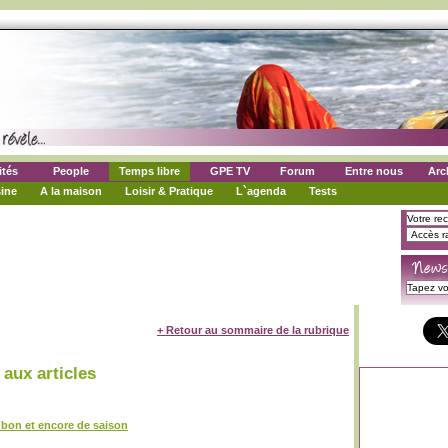
ités
People
Temps libre
GPE TV
Forum
Entre nous
Arc
ine
A la maison
Loisir & Pratique
L`agenda
Tests
+ Retour au sommaire de la rubrique
aux articles
 bon et encore de saison