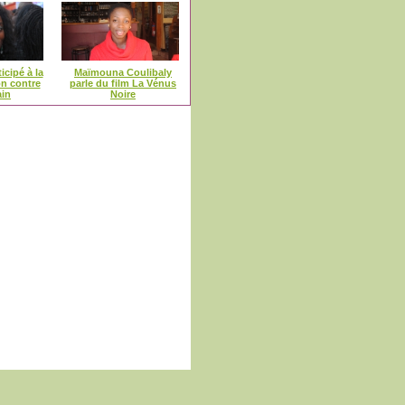
icipé à la
Maïmouna Coulibaly
on contre
parle du film La Vénus
ain
Noire