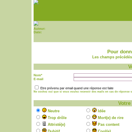
Auteur:
Date:
Auteur:
Date:
Pour donne
Les champs précédés 
V
Nom*
E-mail
Etre prévenu par email quand une réponse est faite
Ne cochez oui que si vous voulez recevoir des mails en cas de réponse su
Votre
Neutre
Idée
Trop drôle
Mort(e) de rire
Attristé(e)
Pas content
Dubitif
Cool(e)