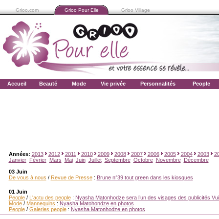
Grioo.com
Grioo Pour Elle
Grioo Village
Accueil
Beauté
Mode
Vie privée
Personnalités
People
Années:
2013
2012
2011
2010
2009
2008
2007
2006
2005
2004
2003
2
Janvier
Février
Mars
Mai
Juin
Juillet
Septembre
Octobre
Novembre
Décembre
03 Juin
De vous à nous
/
Revue de Presse
:
Brune n°39 tout green dans les kiosques
01 Juin
People
/
L'actu des people
:
Nyasha Matonhodze sera l’un des visages des publicités Vui
Mode
/
Mannequins
:
Nyasha Matohondze en photos
People
/
Galeries people
:
Nyasha Matonhodze en photos